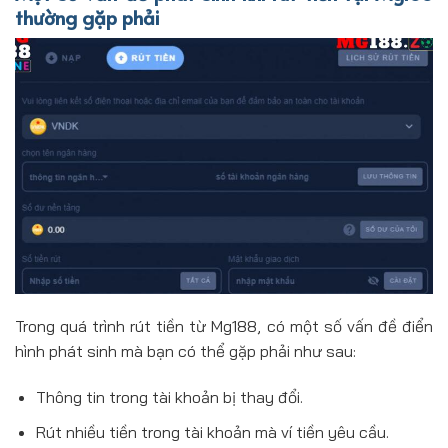
thường gặp phải
Trong quá trình rút tiền từ Mg188, có một số vấn đề điển
hình phát sinh mà bạn có thể gặp phải như sau:
Thông tin trong tài khoản bị thay đổi.
Rút nhiều tiền trong tài khoản mà ví tiền yêu cầu.