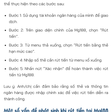
thể thực hiện theo các bước sau:
Bước 1: Sử dụng tài khoản ngân hàng của mình để giao
dịch.
Bước 2: Trên giao diện chính của Mg188, chọn “Rút
tiền”.
Bước 3: Từ menu thả xuống, chọn “Rút tiền bằng thẻ
hạn mức cao”.
Bước 4: Nhập số thẻ cần rút tiền từ menu xổ xuống.
Bước 5: Nhấn nút “Xác nhận” để hoàn thành việc rút
tiền từ Mg188.
Lưu ý: Anh/chị cần đảm bảo rằng số thẻ và thông tin
ngân hàng được nhập chính xác để việc rút tiền diễn ra
thành công.
Một số vấn đề phát sinh khi rút tiền tại Mg188