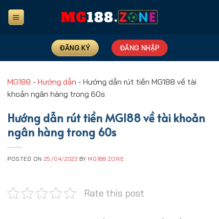
Skip
to
content
ĐĂNG KÝ
ĐĂNG NHẬP
MG188
-
Hướng dẫn
-
Hướng dẫn rút tiền MG188 về tài
khoản ngân hàng trong 60s
Hướng dẫn rút tiền MG188 về tài khoản
ngân hàng trong 60s
POSTED ON
25/04/2023
BY
MG188 ZONE
Rate this post