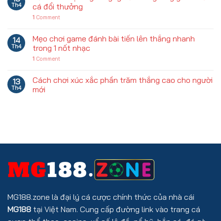
Th4
cá đổi thưởng
1
Comment
Mẹo chơi game đánh bài tiến lên thắng nhanh
14
Th4
trong 1 nốt nhạc
1
Comment
Cách chơi xúc xắc phần trăm thắng cao cho người
13
Th4
mới
MG188.zone là đại lý cá cược chính thức của nhà cái
MG188
tại Việt Nam. Cung cấp đường link vào trang cá