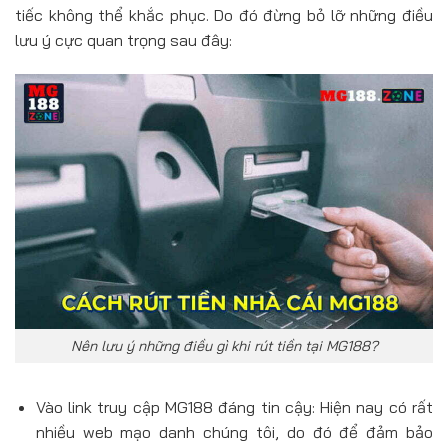
tiếc không thể khắc phục. Do đó đừng bỏ lỡ những điều
lưu ý cực quan trọng sau đây:
Nên lưu ý những điều gì khi rút tiền tại MG188?
Vào link truy cập MG188 đáng tin cậy: Hiện nay có rất
nhiều web mạo danh chúng tôi, do đó để đảm bảo