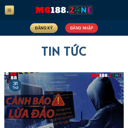
Skip
to
content
ĐĂNG KÝ
ĐĂNG NHẬP
TIN TỨC
31
Th3