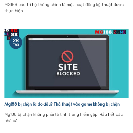
MG188 bảo trì hệ thống chính là một hoạt động kỹ thuật được
thực hiện
28
Th3
Mg188 bị chặn là do đâu? Thủ thuật vào game không bị chặn
Mg188 bị chặn không phải là tình trạng hiếm gặp. Hầu hết các
nhà cái