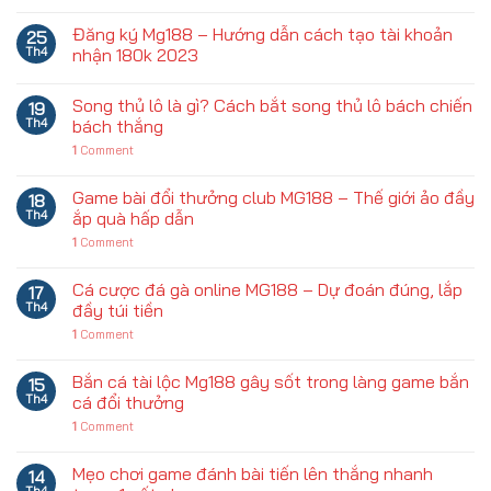
Đăng ký Mg188 – Hướng dẫn cách tạo tài khoản
25
Th4
nhận 180k 2023
Song thủ lô là gì? Cách bắt song thủ lô bách chiến
19
Th4
bách thắng
1
Comment
Game bài đổi thưởng club MG188 – Thế giới ảo đầy
18
Th4
ắp quà hấp dẫn
1
Comment
Cá cược đá gà online MG188 – Dự đoán đúng, lắp
17
Th4
đầy túi tiền
1
Comment
Bắn cá tài lộc Mg188 gây sốt trong làng game bắn
15
Th4
cá đổi thưởng
1
Comment
Mẹo chơi game đánh bài tiến lên thắng nhanh
14
Th4