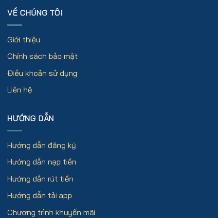
VỀ CHÚNG TÔI
Giới thiệu
Chính sách bảo mật
Điều khoản sử dụng
Liên hệ
HƯỚNG DẪN
Hướng dẫn đăng ký
Hướng dẫn nạp tiền
Hướng dẫn rút tiền
Hướng dẫn tải app
Chương trình khuyến mãi