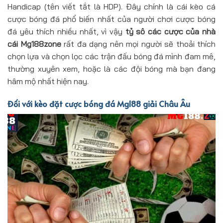
Handicap (tên viết tắt là HDP). Đây chính là cái kèo cá
cược bóng đá phổ biến nhất của người chơi cược bóng
đá yêu thích nhiều nhất, vì vậy
tỷ sô các cược của nhà
cái Mg188zone
rất đa dạng nên mọi người sẽ thoải thích
chọn lựa và chọn lọc các trận đấu bóng đá mình đam mê,
thường xuyên xem, hoặc là các đội bóng mà bạn đang
hâm mộ nhất hiện nay.
Đối với kèo đặt cược bóng đá Mg188 giải Châu Âu