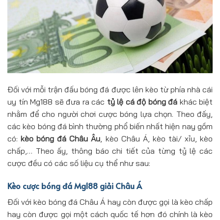
Đối với mỗi trận đấu bóng đá được lên kèo từ phía nhà cái
uy tín Mg188 sẽ đưa ra các
tỷ lệ cá độ bóng đá
khác biệt
nhằm để cho người chơi cược bóng lựa chọn. Theo đấy,
các kèo bóng đá bình thường phổ biến nhất hiện nay gồm
có:
kèo bóng đá Châu Âu
, kèo Châu Á, kèo tài/ xỉu, kèo
chấp,… Theo ấy, thông báo chi tiết của từng tỷ lệ các
cược đều có các số liệu cụ thể như sau:
Kèo cược bóng đá Mg188 giải Châu Á
Đối với kèo bóng đá Châu Á hay còn được gọi là kèo chấp
hay còn được gọi một cách quốc tế hơn đó chính là kèo