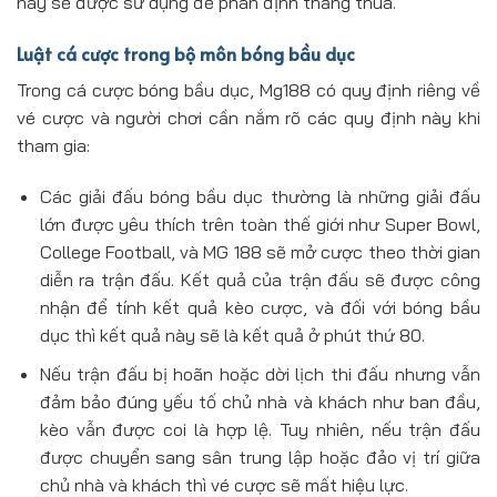
này sẽ được sử dụng để phân định thắng thua.
Luật cá cược trong bộ môn bóng bầu dục
Trong cá cược bóng bầu dục, Mg188 có quy định riêng về
vé cược và người chơi cần nắm rõ các quy định này khi
tham gia:
Các giải đấu bóng bầu dục thường là những giải đấu
lớn được yêu thích trên toàn thế giới như Super Bowl,
College Football, và MG 188 sẽ mở cược theo thời gian
diễn ra trận đấu. Kết quả của trận đấu sẽ được công
nhận để tính kết quả kèo cược, và đối với bóng bầu
dục thì kết quả này sẽ là kết quả ở phút thứ 80.
Nếu trận đấu bị hoãn hoặc dời lịch thi đấu nhưng vẫn
đảm bảo đúng yếu tố chủ nhà và khách như ban đầu,
kèo vẫn được coi là hợp lệ. Tuy nhiên, nếu trận đấu
được chuyển sang sân trung lập hoặc đảo vị trí giữa
chủ nhà và khách thì vé cược sẽ mất hiệu lực.