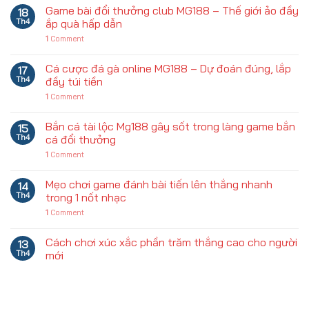
Game bài đổi thưởng club MG188 – Thế giới ảo đầy
18
Th4
ắp quà hấp dẫn
1
Comment
Cá cược đá gà online MG188 – Dự đoán đúng, lắp
17
Th4
đầy túi tiền
1
Comment
Bắn cá tài lộc Mg188 gây sốt trong làng game bắn
15
Th4
cá đổi thưởng
1
Comment
Mẹo chơi game đánh bài tiến lên thắng nhanh
14
Th4
trong 1 nốt nhạc
1
Comment
Cách chơi xúc xắc phần trăm thắng cao cho người
13
Th4
mới