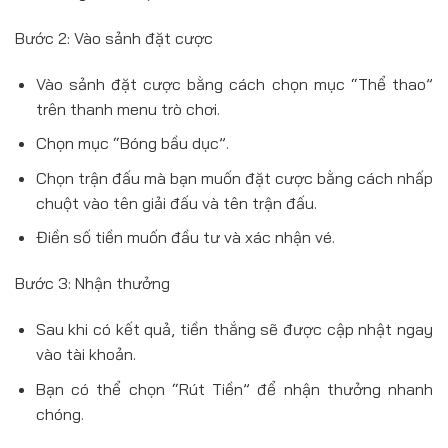
Bước 2: Vào sảnh đặt cược
Vào sảnh đặt cược bằng cách chọn mục “Thể thao”
trên thanh menu trò chơi.
Chọn mục “Bóng bầu dục”.
Chọn trận đấu mà bạn muốn đặt cược bằng cách nhấp
chuột vào tên giải đấu và tên trận đấu.
Điền số tiền muốn đầu tư và xác nhận vé.
Bước 3: Nhận thưởng
Sau khi có kết quả, tiền thắng sẽ được cập nhật ngay
vào tài khoản.
Bạn có thể chọn “Rút Tiền” để nhận thưởng nhanh
chóng.