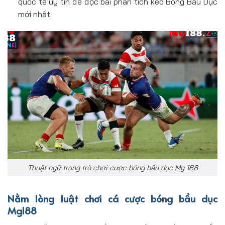
quốc tế uy tín để đọc bài phân tích kèo Bóng Bầu Dục
mới nhất.
Thuật ngữ trong trò chơi cược bóng bầu dục Mg 188
Nằm lòng luật chơi cá cược bóng bầu dục
Mg188