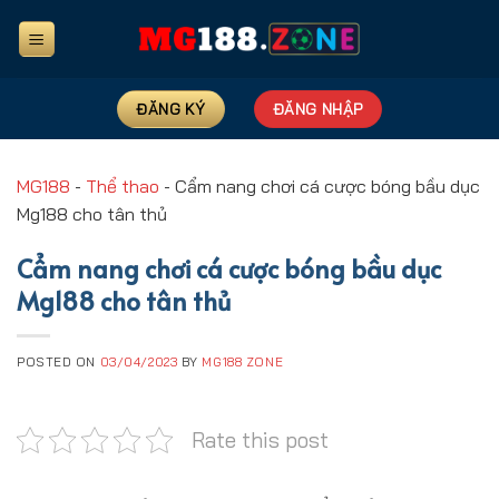
Skip
to
content
ĐĂNG KÝ
ĐĂNG NHẬP
MG188
-
Thể thao
-
Cẩm nang chơi cá cược bóng bầu dục
Mg188 cho tân thủ
Cẩm nang chơi cá cược bóng bầu dục
Mg188 cho tân thủ
POSTED ON
03/04/2023
BY
MG188 ZONE
Rate this post