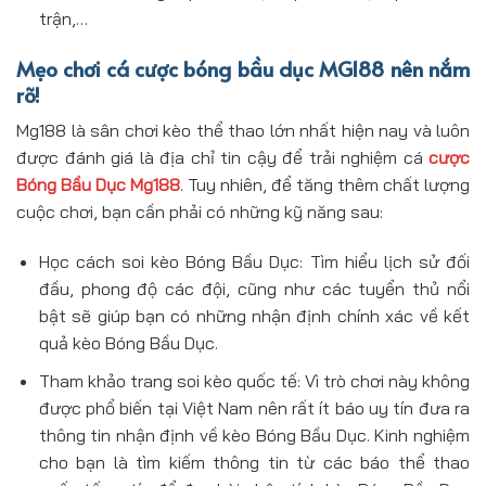
trận,…
Mẹo chơi cá cược bóng bầu dục MG188 nên nắm
rõ!
Mg188 là sân chơi kèo thể thao lớn nhất hiện nay và luôn
được đánh giá là địa chỉ tin cậy để trải nghiệm cá
cược
Bóng Bầu Dục Mg188
. Tuy nhiên, để tăng thêm chất lượng
cuộc chơi, bạn cần phải có những kỹ năng sau:
Học cách soi kèo Bóng Bầu Dục: Tìm hiểu lịch sử đối
đầu, phong độ các đội, cũng như các tuyển thủ nổi
bật sẽ giúp bạn có những nhận định chính xác về kết
quả kèo Bóng Bầu Dục.
Tham khảo trang soi kèo quốc tế: Vì trò chơi này không
được phổ biến tại Việt Nam nên rất ít báo uy tín đưa ra
thông tin nhận định về kèo Bóng Bầu Dục. Kinh nghiệm
cho bạn là tìm kiếm thông tin từ các báo thể thao