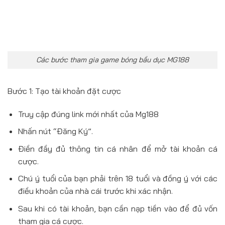
Các bước tham gia game bóng bầu dục MG188
Bước 1: Tạo tài khoản đặt cược
Truy cập đúng link mới nhất của Mg188
Nhấn nút “Đăng Ký”.
Điền đầy đủ thông tin cá nhân để mở tài khoản cá
cược.
Chú ý tuổi của bạn phải trên 18 tuổi và đồng ý với các
điều khoản của nhà cái trước khi xác nhận.
Sau khi có tài khoản, bạn cần nạp tiền vào để đủ vốn
tham gia cá cược.