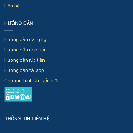
Liên hệ
HƯỚNG DẪN
Hướng dẫn đăng ký
Hướng dẫn nạp tiền
Hướng dẫn rút tiền
Hướng dẫn tải app
Chương trình khuyến mãi
THÔNG TIN LIÊN HỆ